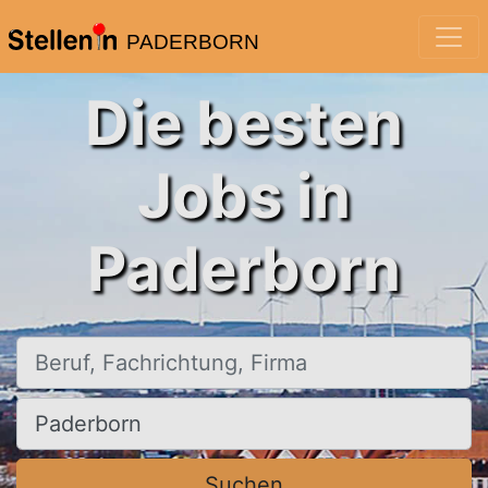
PADERBORN
Die besten
Jobs in
Paderborn
Beruf, Fachrichtung, Firma
Ort, Stadt
Suchen