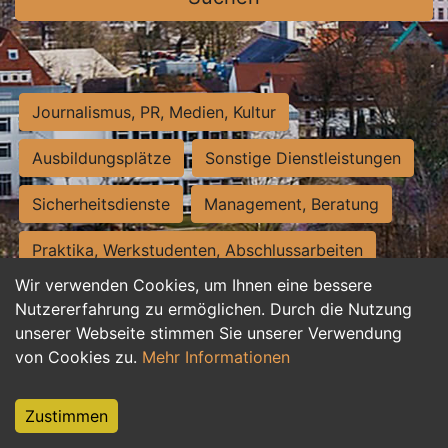
Journalismus, PR, Medien, Kultur
Ausbildungsplätze
Sonstige Dienstleistungen
Sicherheitsdienste
Management, Beratung
Praktika, Werkstudenten, Abschlussarbeiten
Wir verwenden Cookies, um Ihnen eine bessere
Personalwesen
Assistenz, Sekretariat
Nutzererfahrung zu ermöglichen. Durch die Nutzung
unserer Webseite stimmen Sie unserer Verwendung
Hilfskräfte, Aushilfs- und Nebenjobs
von Cookies zu.
Mehr Informationen
Einkauf, Logistik, Materialwirtschaft
Zustimmen
Weiterbildung, Studium, duale Ausbildung