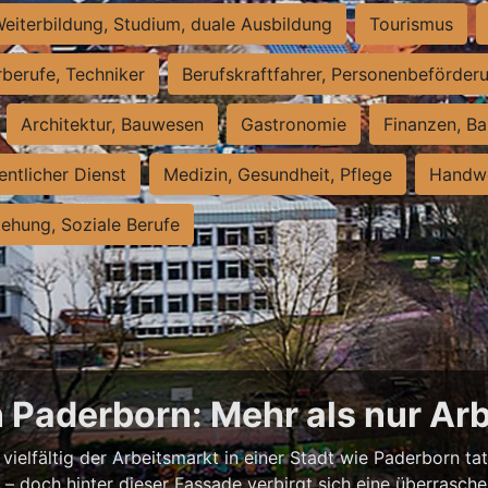
eiterbildung, Studium, duale Ausbildung
Tourismus
rberufe, Techniker
Berufskraftfahrer, Personenbeförder
Architektur, Bauwesen
Gastronomie
Finanzen, Ba
entlicher Dienst
Medizin, Gesundheit, Pflege
Handwe
iehung, Soziale Berufe
n Paderborn: Mehr als nur Arb
vielfältig der Arbeitsmarkt in einer Stadt wie Paderborn tat
nell – doch hinter dieser Fassade verbirgt sich eine überras