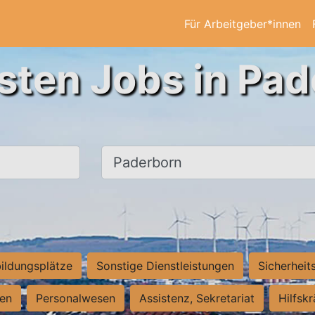
Für Arbeitgeber*innen
sten Jobs in Pa
Ort, Stadt
ildungsplätze
Sonstige Dienstleistungen
Sicherheit
ten
Personalwesen
Assistenz, Sekretariat
Hilfsk