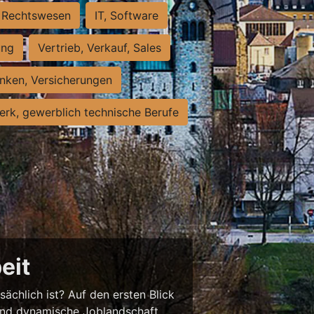
Rechtswesen
IT, Software
ung
Vertrieb, Verkauf, Sales
nken, Versicherungen
rk, gewerblich technische Berufe
eit
sächlich ist? Auf den ersten Blick
chend dynamische Joblandschaft.