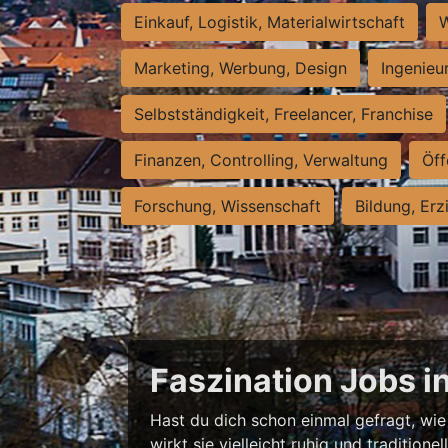
Einkauf, Logistik, Materialwirtschaft
W
Marketing, Werbung, Design
Ingenieu
Selbstständigkeit, Freelancer, Franchise
Finanzen, Controlling, Verwaltung
Öff
Forschung, Wissenschaft
Bildung, Erz
Faszination Jobs i
Hast du dich schon einmal gefragt, wie 
wirkt sie vielleicht ruhig und traditio