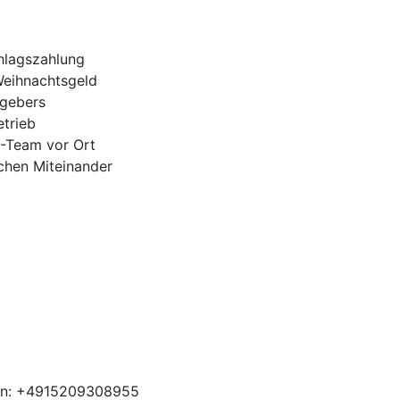
hlagszahlung
Weihnachtsgeld
tgebers
trieb
H-Team vor Ort
ichen Miteinander
ben: +4915209308955