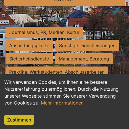
Journalismus, PR, Medien, Kultur
Ausbildungsplätze
Sonstige Dienstleistungen
Sicherheitsdienste
Management, Beratung
Praktika, Werkstudenten, Abschlussarbeiten
Wir verwenden Cookies, um Ihnen eine bessere
Personalwesen
Assistenz, Sekretariat
Nutzererfahrung zu ermöglichen. Durch die Nutzung
unserer Webseite stimmen Sie unserer Verwendung
Hilfskräfte, Aushilfs- und Nebenjobs
von Cookies zu.
Mehr Informationen
Einkauf, Logistik, Materialwirtschaft
Zustimmen
Weiterbildung, Studium, duale Ausbildung