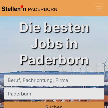
PADERBORN
Die besten
Jobs in
Paderborn
Beruf, Fachrichtung, Firma
Ort, Stadt
Suchen