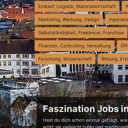
Einkauf, Logistik, Materialwirtschaft
W
Marketing, Werbung, Design
Ingenieu
Selbstständigkeit, Freelancer, Franchise
Finanzen, Controlling, Verwaltung
Öff
Forschung, Wissenschaft
Bildung, Erz
Faszination Jobs i
Hast du dich schon einmal gefragt, wie 
wirkt sie vielleicht ruhig und traditio