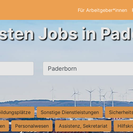
Für Arbeitgeber*innen
sten Jobs in Pa
Ort, Stadt
ildungsplätze
Sonstige Dienstleistungen
Sicherheit
ten
Personalwesen
Assistenz, Sekretariat
Hilfsk