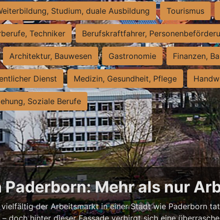
eiterbildung, Studium, duale Ausbildung
Tourismus
rberufe, Techniker
Berufskraftfahrer, Personenbeförder
Architektur, Bauwesen
Gastronomie
Finanzen, Ba
entlicher Dienst
Medizin, Gesundheit, Pflege
Handwe
iehung, Soziale Berufe
n Paderborn: Mehr als nur Arb
vielfältig der Arbeitsmarkt in einer Stadt wie Paderborn tat
nell – doch hinter dieser Fassade verbirgt sich eine überras