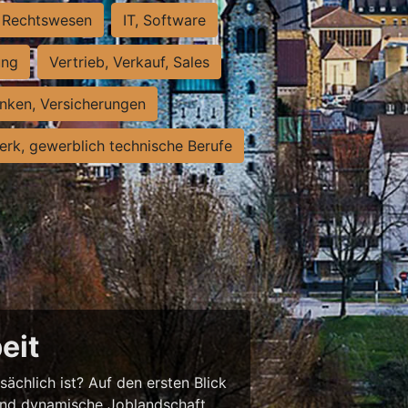
Rechtswesen
IT, Software
ung
Vertrieb, Verkauf, Sales
nken, Versicherungen
rk, gewerblich technische Berufe
eit
sächlich ist? Auf den ersten Blick
chend dynamische Joblandschaft.