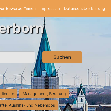
Für Bewerber*innen
Impressum
Datenschutzerklärung
derborn
Suchen
sdienste
Management, Beratung
räfte, Aushilfs- und Nebenjobs