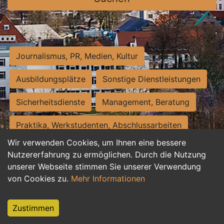
Journalismus, PR, Medien, Kultur
Ausbildungsplätze
Sonstige Dienstleistungen
Sicherheitsdienste
Management, Beratung
Praktika, Werkstudenten, Abschlussarbeiten
Wir verwenden Cookies, um Ihnen eine bessere
Personalwesen
Assistenz, Sekretariat
Nutzererfahrung zu ermöglichen. Durch die Nutzung
unserer Webseite stimmen Sie unserer Verwendung
Hilfskräfte, Aushilfs- und Nebenjobs
von Cookies zu.
Mehr Informationen
Einkauf, Logistik, Materialwirtschaft
Zustimmen
Weiterbildung, Studium, duale Ausbildung