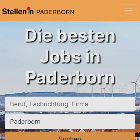
PADERBORN
Die besten
Jobs in
Paderborn
Beruf, Fachrichtung, Firma
Ort, Stadt
Suchen