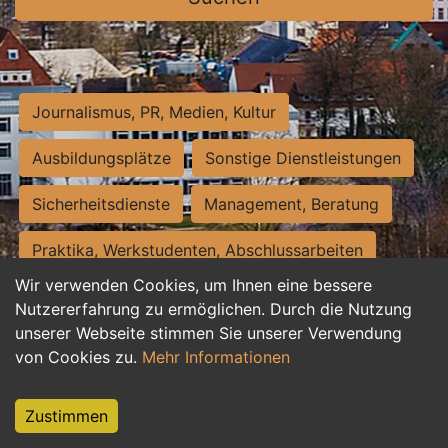
Journalismus, PR, Medien, Kultur
Ausbildungsplätze
Sonstige Dienstleistungen
Sicherheitsdienste
Management, Beratung
Praktika, Werkstudenten, Abschlussarbeiten
Wir verwenden Cookies, um Ihnen eine bessere
Personalwesen
Assistenz, Sekretariat
Nutzererfahrung zu ermöglichen. Durch die Nutzung
unserer Webseite stimmen Sie unserer Verwendung
Hilfskräfte, Aushilfs- und Nebenjobs
von Cookies zu.
Mehr Informationen
Einkauf, Logistik, Materialwirtschaft
Zustimmen
Weiterbildung, Studium, duale Ausbildung