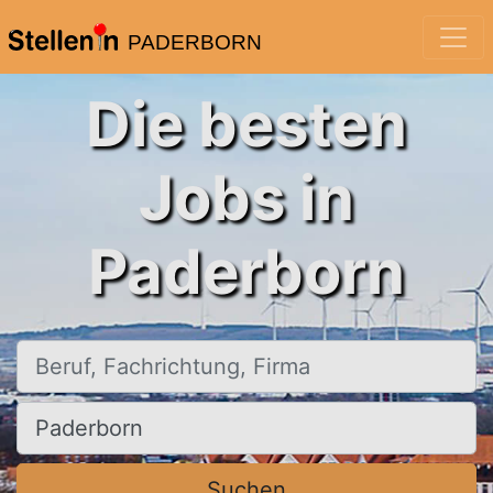
PADERBORN
Die besten
Jobs in
Paderborn
Beruf, Fachrichtung, Firma
Ort, Stadt
Suchen