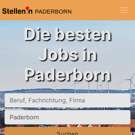
PADERBORN
Die besten
Jobs in
Paderborn
Beruf, Fachrichtung, Firma
Ort, Stadt
Suchen