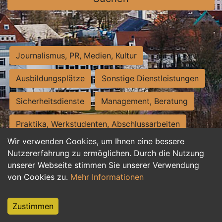
Journalismus, PR, Medien, Kultur
Ausbildungsplätze
Sonstige Dienstleistungen
Sicherheitsdienste
Management, Beratung
Praktika, Werkstudenten, Abschlussarbeiten
Wir verwenden Cookies, um Ihnen eine bessere
Personalwesen
Assistenz, Sekretariat
Nutzererfahrung zu ermöglichen. Durch die Nutzung
unserer Webseite stimmen Sie unserer Verwendung
Hilfskräfte, Aushilfs- und Nebenjobs
von Cookies zu.
Mehr Informationen
Einkauf, Logistik, Materialwirtschaft
Zustimmen
Weiterbildung, Studium, duale Ausbildung