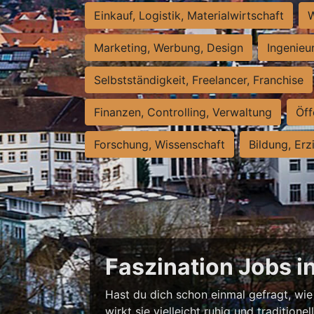
Einkauf, Logistik, Materialwirtschaft
W
Marketing, Werbung, Design
Ingenieu
Selbstständigkeit, Freelancer, Franchise
Finanzen, Controlling, Verwaltung
Öff
Forschung, Wissenschaft
Bildung, Erz
Faszination Jobs i
Hast du dich schon einmal gefragt, wie 
wirkt sie vielleicht ruhig und traditio