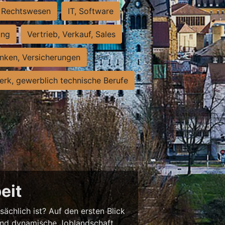
Rechtswesen
IT, Software
ung
Vertrieb, Verkauf, Sales
nken, Versicherungen
rk, gewerblich technische Berufe
eit
sächlich ist? Auf den ersten Blick
chend dynamische Joblandschaft.