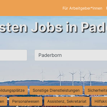
Für Arbeitgeber*innen
sten Jobs in Pa
Ort, Stadt
ildungsplätze
Sonstige Dienstleistungen
Sicherheit
ten
Personalwesen
Assistenz, Sekretariat
Hilfsk