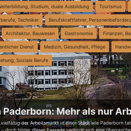
eiterbildung, Studium, duale Ausbildung
Tourismus
rberufe, Techniker
Berufskraftfahrer, Personenbeförder
Architektur, Bauwesen
Gastronomie
Finanzen, Ba
entlicher Dienst
Medizin, Gesundheit, Pflege
Handwe
iehung, Soziale Berufe
n Paderborn: Mehr als nur Arb
vielfältig der Arbeitsmarkt in einer Stadt wie Paderborn tat
nell – doch hinter dieser Fassade verbirgt sich eine überras