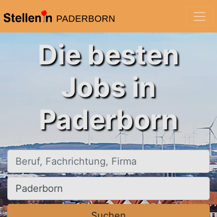
PADERBORN
Die besten
Jobs in
Paderborn
Beruf, Fachrichtung, Firma
Ort, Stadt
Suchen