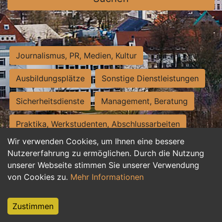
Journalismus, PR, Medien, Kultur
Ausbildungsplätze
Sonstige Dienstleistungen
Sicherheitsdienste
Management, Beratung
Praktika, Werkstudenten, Abschlussarbeiten
Wir verwenden Cookies, um Ihnen eine bessere
Personalwesen
Assistenz, Sekretariat
Nutzererfahrung zu ermöglichen. Durch die Nutzung
unserer Webseite stimmen Sie unserer Verwendung
Hilfskräfte, Aushilfs- und Nebenjobs
von Cookies zu.
Mehr Informationen
Einkauf, Logistik, Materialwirtschaft
Zustimmen
Weiterbildung, Studium, duale Ausbildung