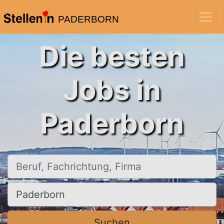
PADERBORN
Die besten
Jobs in
Paderborn
Beruf, Fachrichtung, Firma
Ort, Stadt
Suchen