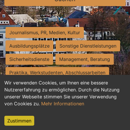
Journalismus, PR, Medien, Kultur
Ausbildungsplätze
Sonstige Dienstleistungen
Sicherheitsdienste
Management, Beratung
Praktika, Werkstudenten, Abschlussarbeiten
Wir verwenden Cookies, um Ihnen eine bessere
Personalwesen
Assistenz, Sekretariat
Nutzererfahrung zu ermöglichen. Durch die Nutzung
unserer Webseite stimmen Sie unserer Verwendung
Hilfskräfte, Aushilfs- und Nebenjobs
von Cookies zu.
Mehr Informationen
Einkauf, Logistik, Materialwirtschaft
Zustimmen
Weiterbildung, Studium, duale Ausbildung