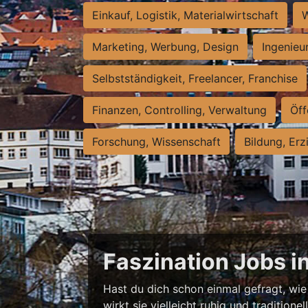
Einkauf, Logistik, Materialwirtschaft
W
Marketing, Werbung, Design
Ingenieu
Selbstständigkeit, Freelancer, Franchise
Finanzen, Controlling, Verwaltung
Öff
Forschung, Wissenschaft
Bildung, Erz
Faszination Jobs i
Hast du dich schon einmal gefragt, wie 
wirkt sie vielleicht ruhig und traditio