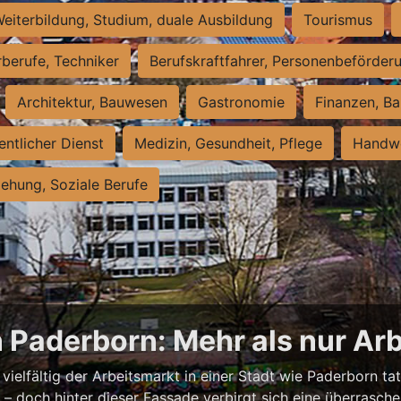
eiterbildung, Studium, duale Ausbildung
Tourismus
rberufe, Techniker
Berufskraftfahrer, Personenbeförder
Architektur, Bauwesen
Gastronomie
Finanzen, Ba
entlicher Dienst
Medizin, Gesundheit, Pflege
Handwe
iehung, Soziale Berufe
n Paderborn: Mehr als nur Arb
vielfältig der Arbeitsmarkt in einer Stadt wie Paderborn tat
nell – doch hinter dieser Fassade verbirgt sich eine überras