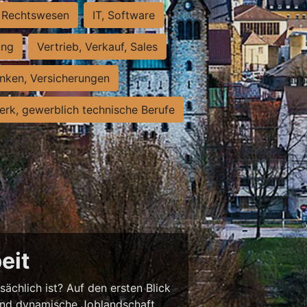
Rechtswesen
IT, Software
ung
Vertrieb, Verkauf, Sales
nken, Versicherungen
rk, gewerblich technische Berufe
eit
sächlich ist? Auf den ersten Blick
chend dynamische Joblandschaft.