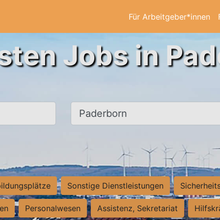
Für Arbeitgeber*innen
sten Jobs in Pa
Ort, Stadt
ildungsplätze
Sonstige Dienstleistungen
Sicherheit
ten
Personalwesen
Assistenz, Sekretariat
Hilfsk