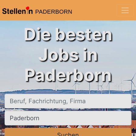
PADERBORN
Die besten
Jobs in
Paderborn
Beruf, Fachrichtung, Firma
Ort, Stadt
Suchen