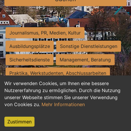
Journalismus, PR, Medien, Kultur
Ausbildungsplätze
Sonstige Dienstleistungen
Sicherheitsdienste
Management, Beratung
Praktika, Werkstudenten, Abschlussarbeiten
Wir verwenden Cookies, um Ihnen eine bessere
Personalwesen
Assistenz, Sekretariat
Nutzererfahrung zu ermöglichen. Durch die Nutzung
unserer Webseite stimmen Sie unserer Verwendung
Hilfskräfte, Aushilfs- und Nebenjobs
von Cookies zu.
Mehr Informationen
Einkauf, Logistik, Materialwirtschaft
Zustimmen
Weiterbildung, Studium, duale Ausbildung