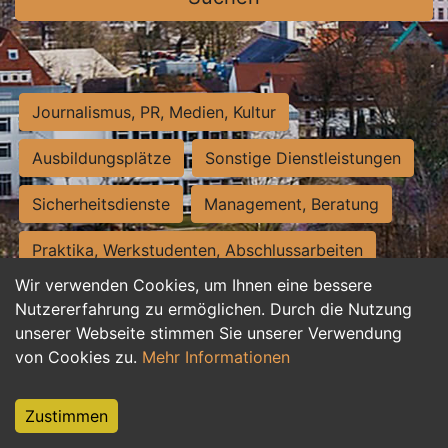
Journalismus, PR, Medien, Kultur
Ausbildungsplätze
Sonstige Dienstleistungen
Sicherheitsdienste
Management, Beratung
Praktika, Werkstudenten, Abschlussarbeiten
Wir verwenden Cookies, um Ihnen eine bessere
Personalwesen
Assistenz, Sekretariat
Nutzererfahrung zu ermöglichen. Durch die Nutzung
unserer Webseite stimmen Sie unserer Verwendung
Hilfskräfte, Aushilfs- und Nebenjobs
von Cookies zu.
Mehr Informationen
Einkauf, Logistik, Materialwirtschaft
Zustimmen
Weiterbildung, Studium, duale Ausbildung