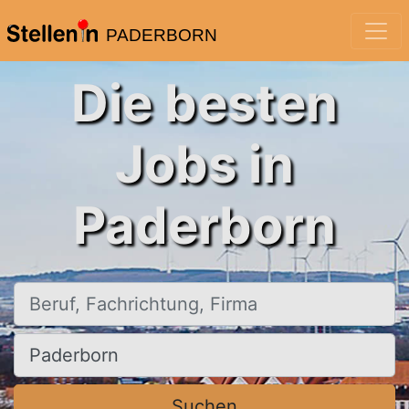
PADERBORN
Die besten
Jobs in
Paderborn
Beruf, Fachrichtung, Firma
Ort, Stadt
Suchen