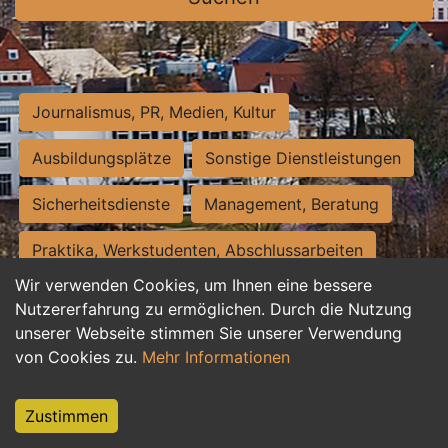
Journalismus, PR, Medien, Kultur
Ausbildungsplätze
Sonstige Dienstleistungen
Sicherheitsdienste
Management, Beratung
Praktika, Werkstudenten, Abschlussarbeiten
Wir verwenden Cookies, um Ihnen eine bessere
Personalwesen
Assistenz, Sekretariat
Nutzererfahrung zu ermöglichen. Durch die Nutzung
unserer Webseite stimmen Sie unserer Verwendung
Hilfskräfte, Aushilfs- und Nebenjobs
von Cookies zu.
Mehr Informationen
Einkauf, Logistik, Materialwirtschaft
Zustimmen
Weiterbildung, Studium, duale Ausbildung