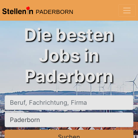
PADERBORN
Die besten
Jobs in
Paderborn
Beruf, Fachrichtung, Firma
Ort, Stadt
Suchen