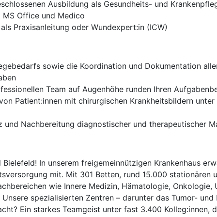
eschlossenen Ausbildung als Gesundheits- und Krankenpfleg
it MS Office und Medico
als Praxisanleitung oder Wundexpert:in (ICW)
flegebedarfs sowie die Koordination und Dokumentation a
gaben
ofessionellen Team auf Augenhöhe runden Ihren Aufgabenbe
von Patient:innen mit chirurgischen Krankheitsbildern unte
enz und Nachbereitung diagnostischer und therapeutischer 
 Bielefeld! In unserem freigemeinnützigen Krankenhaus erwar
tsversorgung mit. Mit 301 Betten, rund 15.000 stationären
achbereichen wie Innere Medizin, Hämatologie, Onkologie, U
. Unsere spezialisierten Zentren – darunter das Tumor- und
ht? Ein starkes Teamgeist unter fast 3.400 Kolleg:innen, 