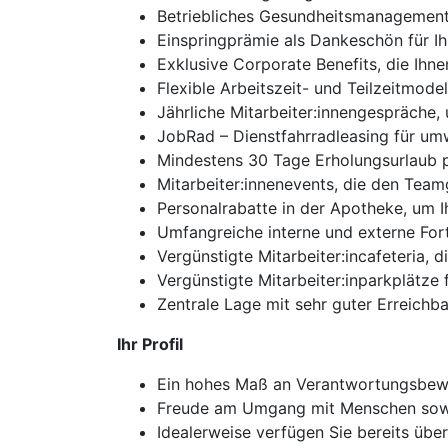
Betriebliches Gesundheitsmanagement 
Einspringprämie als Dankeschön für Ihr
Exklusive Corporate Benefits, die Ihne
Flexible Arbeitszeit- und Teilzeitmod
Jährliche Mitarbeiter:innengespräche,
JobRad – Dienstfahrradleasing für um
Mindestens 30 Tage Erholungsurlaub p
Mitarbeiter:innenevents, die den Team
Personalrabatte in der Apotheke, um I
Umfangreiche interne und externe For
Vergünstigte Mitarbeiter:incafeteria, di
Vergünstigte Mitarbeiter:inparkplätze f
Zentrale Lage mit sehr guter Erreichba
Ihr Profil
Ein hohes Maß an Verantwortungsbewus
Freude am Umgang mit Menschen sowie 
Idealerweise verfügen Sie bereits übe