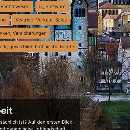
Rechtswesen
IT, Software
ung
Vertrieb, Verkauf, Sales
nken, Versicherungen
rk, gewerblich technische Berufe
eit
sächlich ist? Auf den ersten Blick
chend dynamische Joblandschaft.