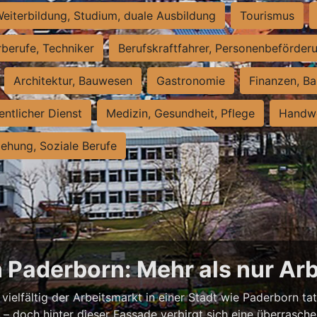
eiterbildung, Studium, duale Ausbildung
Tourismus
rberufe, Techniker
Berufskraftfahrer, Personenbeförder
Architektur, Bauwesen
Gastronomie
Finanzen, Ba
entlicher Dienst
Medizin, Gesundheit, Pflege
Handwe
iehung, Soziale Berufe
n Paderborn: Mehr als nur Arb
vielfältig der Arbeitsmarkt in einer Stadt wie Paderborn tat
nell – doch hinter dieser Fassade verbirgt sich eine überras