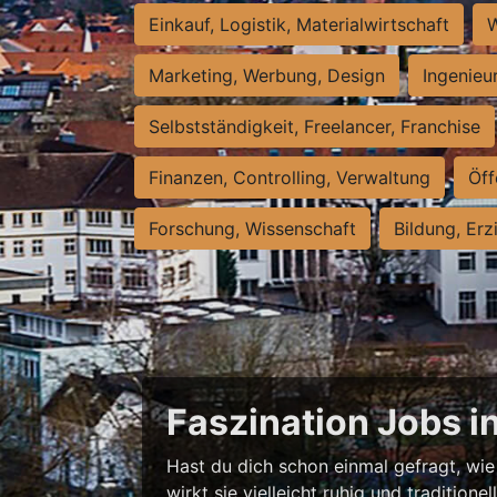
Einkauf, Logistik, Materialwirtschaft
W
Marketing, Werbung, Design
Ingenieu
Selbstständigkeit, Freelancer, Franchise
Finanzen, Controlling, Verwaltung
Öff
Forschung, Wissenschaft
Bildung, Erz
Faszination Jobs i
Hast du dich schon einmal gefragt, wie 
wirkt sie vielleicht ruhig und traditio