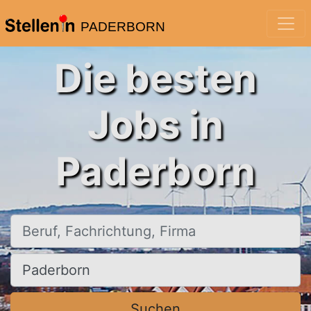
PADERBORN
Die besten
Jobs in
Paderborn
Beruf, Fachrichtung, Firma
Ort, Stadt
Suchen