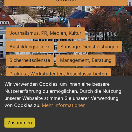
Journalismus, PR, Medien, Kultur
Ausbildungsplätze
Sonstige Dienstleistungen
Sicherheitsdienste
Management, Beratung
Praktika, Werkstudenten, Abschlussarbeiten
Wir verwenden Cookies, um Ihnen eine bessere
Personalwesen
Assistenz, Sekretariat
Nutzererfahrung zu ermöglichen. Durch die Nutzung
unserer Webseite stimmen Sie unserer Verwendung
Hilfskräfte, Aushilfs- und Nebenjobs
von Cookies zu.
Mehr Informationen
Einkauf, Logistik, Materialwirtschaft
Zustimmen
Weiterbildung, Studium, duale Ausbildung