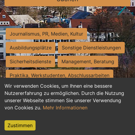
Journalismus, PR, Medien, Kultur
Ausbildungsplätze
Sonstige Dienstleistungen
Sicherheitsdienste
Management, Beratung
Praktika, Werkstudenten, Abschlussarbeiten
Wir verwenden Cookies, um Ihnen eine bessere
Personalwesen
Assistenz, Sekretariat
Nutzererfahrung zu ermöglichen. Durch die Nutzung
unserer Webseite stimmen Sie unserer Verwendung
Hilfskräfte, Aushilfs- und Nebenjobs
von Cookies zu.
Mehr Informationen
Einkauf, Logistik, Materialwirtschaft
Zustimmen
Weiterbildung, Studium, duale Ausbildung