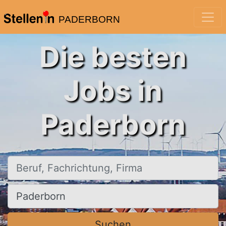
PADERBORN
Die besten
Jobs in
Paderborn
Beruf, Fachrichtung, Firma
Ort, Stadt
Suchen