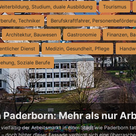
eiterbildung, Studium, duale Ausbildung
Tourismus
rberufe, Techniker
Berufskraftfahrer, Personenbeförder
Architektur, Bauwesen
Gastronomie
Finanzen, Ba
entlicher Dienst
Medizin, Gesundheit, Pflege
Handwe
iehung, Soziale Berufe
n Paderborn: Mehr als nur Arb
vielfältig der Arbeitsmarkt in einer Stadt wie Paderborn tat
nell – doch hinter dieser Fassade verbirgt sich eine überras