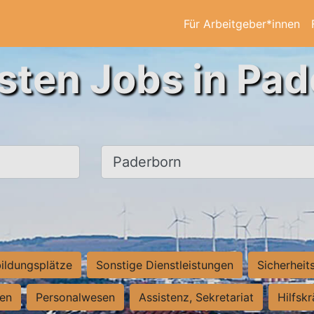
Für Arbeitgeber*innen
sten Jobs in Pa
Ort, Stadt
ildungsplätze
Sonstige Dienstleistungen
Sicherheit
ten
Personalwesen
Assistenz, Sekretariat
Hilfsk