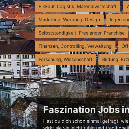
Einkauf, Logistik, Materialwirtschaft
W
Marketing, Werbung, Design
Ingenieu
Selbstständigkeit, Freelancer, Franchise
Finanzen, Controlling, Verwaltung
Öff
Forschung, Wissenschaft
Bildung, Erz
Faszination Jobs i
Hast du dich schon einmal gefragt, wie 
wirkt sie vielleicht ruhig und traditio