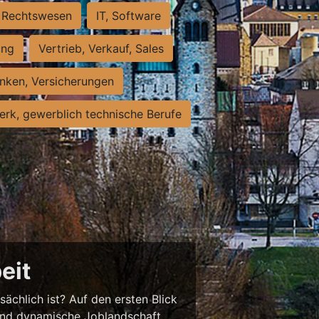
Rechtswesen
IT, Software
ung
Vertrieb, Verkauf, Sales
nken, Versicherungen
rk, gewerblich technische Berufe
eit
sächlich ist? Auf den ersten Blick
chend dynamische Joblandschaft.