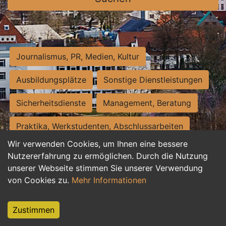
Journalismus, PR, Medien, Kultur
Ausbildungsplätze
Sonstige Dienstleistungen
Sicherheitsdienste
Management, Beratung
Praktika, Werkstudenten, Abschlussarbeiten
Wir verwenden Cookies, um Ihnen eine bessere
Personalwesen
Assistenz, Sekretariat
Nutzererfahrung zu ermöglichen. Durch die Nutzung
unserer Webseite stimmen Sie unserer Verwendung
Hilfskräfte, Aushilfs- und Nebenjobs
von Cookies zu.
Mehr Informationen
Einkauf, Logistik, Materialwirtschaft
Zustimmen
Weiterbildung, Studium, duale Ausbildung