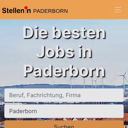
PADERBORN
Die besten
Jobs in
Paderborn
Beruf, Fachrichtung, Firma
Ort, Stadt
Suchen