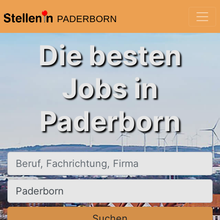
PADERBORN
Die besten
Jobs in
Paderborn
Beruf, Fachrichtung, Firma
Ort, Stadt
Suchen