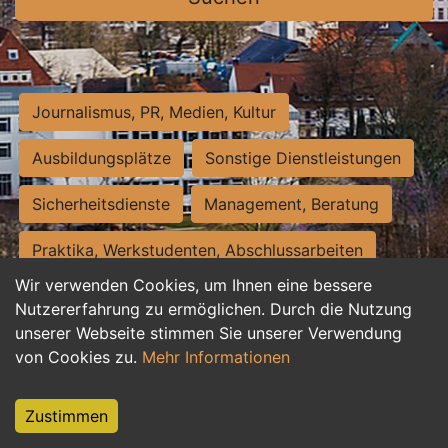
Journalismus, PR, Medien, Kultur
Ausbildungsplätze
Sonstige Dienstleistungen
Sicherheitsdienste
Management, Beratung
Praktika, Werkstudenten, Abschlussarbeiten
Wir verwenden Cookies, um Ihnen eine bessere
Personalwesen
Assistenz, Sekretariat
Nutzererfahrung zu ermöglichen. Durch die Nutzung
unserer Webseite stimmen Sie unserer Verwendung
Hilfskräfte, Aushilfs- und Nebenjobs
von Cookies zu.
Mehr Informationen
Einkauf, Logistik, Materialwirtschaft
Zustimmen
Weiterbildung, Studium, duale Ausbildung