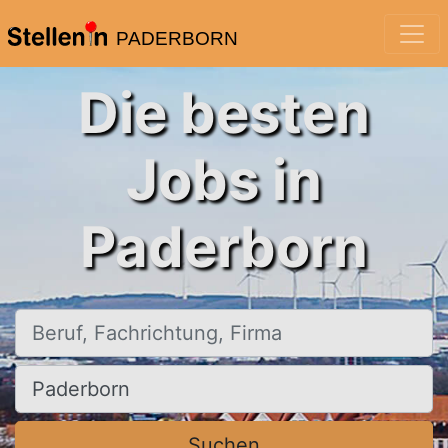
PADERBORN
Die besten
Jobs in
Paderborn
Beruf, Fachrichtung, Firma
Ort, Stadt
Suchen