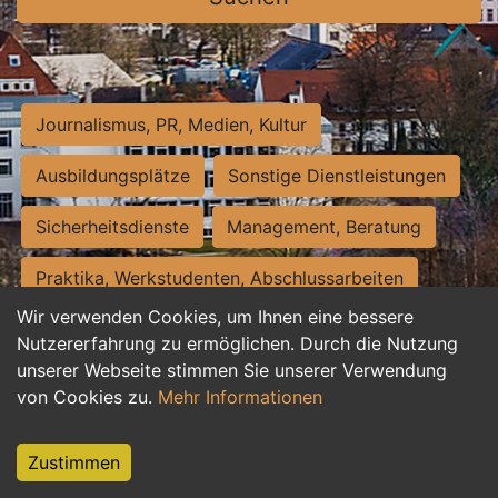
Journalismus, PR, Medien, Kultur
Ausbildungsplätze
Sonstige Dienstleistungen
Sicherheitsdienste
Management, Beratung
Praktika, Werkstudenten, Abschlussarbeiten
Wir verwenden Cookies, um Ihnen eine bessere
Personalwesen
Assistenz, Sekretariat
Nutzererfahrung zu ermöglichen. Durch die Nutzung
unserer Webseite stimmen Sie unserer Verwendung
Hilfskräfte, Aushilfs- und Nebenjobs
von Cookies zu.
Mehr Informationen
Einkauf, Logistik, Materialwirtschaft
Zustimmen
Weiterbildung, Studium, duale Ausbildung