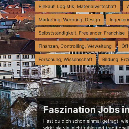
Einkauf, Logistik, Materialwirtschaft
W
Marketing, Werbung, Design
Ingenieu
Selbstständigkeit, Freelancer, Franchise
Finanzen, Controlling, Verwaltung
Öff
Forschung, Wissenschaft
Bildung, Erz
Faszination Jobs i
Hast du dich schon einmal gefragt, wie 
wirkt sie vielleicht ruhig und traditio