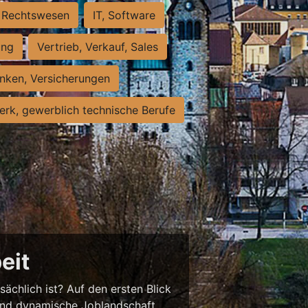
Rechtswesen
IT, Software
ung
Vertrieb, Verkauf, Sales
nken, Versicherungen
rk, gewerblich technische Berufe
eit
sächlich ist? Auf den ersten Blick
chend dynamische Joblandschaft.