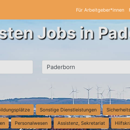
Für Arbeitgeber*innen
sten Jobs in Pa
Ort, Stadt
ildungsplätze
Sonstige Dienstleistungen
Sicherheit
ten
Personalwesen
Assistenz, Sekretariat
Hilfsk