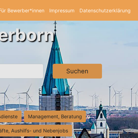
Für Bewerber*innen
Impressum
Datenschutzerklärung
derborn
Suchen
sdienste
Management, Beratung
räfte, Aushilfs- und Nebenjobs