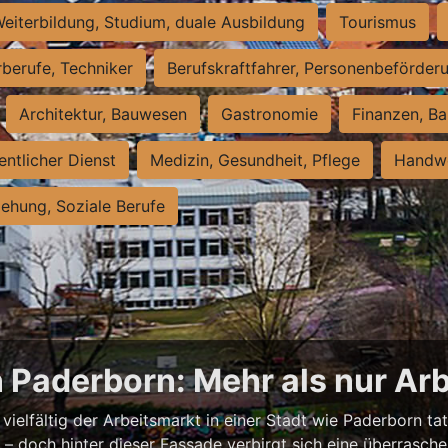
eiterbildung, Studium, duale Ausbildung
Tourismus
rberufe, Techniker
Berufskraftfahrer, Personenbeförder
Architektur, Bauwesen
Gastronomie
Finanzen, Ba
entlicher Dienst
Medizin, Gesundheit, Pflege
Handwe
iehung, Soziale Berufe
n Paderborn: Mehr als nur Arb
vielfältig der Arbeitsmarkt in einer Stadt wie Paderborn tat
nell – doch hinter dieser Fassade verbirgt sich eine überras