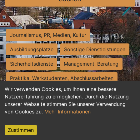
Journalismus, PR, Medien, Kultur
Ausbildungsplätze
Sonstige Dienstleistungen
Sicherheitsdienste
Management, Beratung
Praktika, Werkstudenten, Abschlussarbeiten
Wir verwenden Cookies, um Ihnen eine bessere
Personalwesen
Assistenz, Sekretariat
Nutzererfahrung zu ermöglichen. Durch die Nutzung
unserer Webseite stimmen Sie unserer Verwendung
Hilfskräfte, Aushilfs- und Nebenjobs
von Cookies zu.
Mehr Informationen
Einkauf, Logistik, Materialwirtschaft
Zustimmen
Weiterbildung, Studium, duale Ausbildung