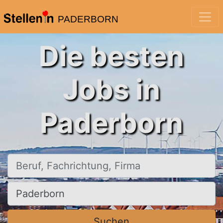
PADERBORN
Die besten
Jobs in
Paderborn
Beruf, Fachrichtung, Firma
Ort, Stadt
Suchen