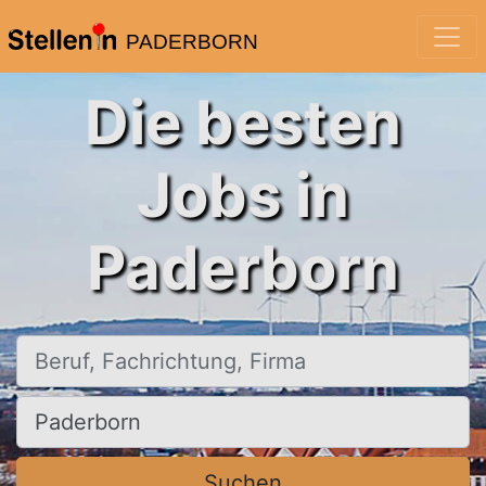
PADERBORN
Die besten
Jobs in
Paderborn
Beruf, Fachrichtung, Firma
Ort, Stadt
Suchen