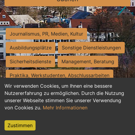
Journalismus, PR, Medien, Kultur
Ausbildungsplätze
Sonstige Dienstleistungen
Sicherheitsdienste
Management, Beratung
Praktika, Werkstudenten, Abschlussarbeiten
Wir verwenden Cookies, um Ihnen eine bessere
Personalwesen
Assistenz, Sekretariat
Nutzererfahrung zu ermöglichen. Durch die Nutzung
unserer Webseite stimmen Sie unserer Verwendung
Hilfskräfte, Aushilfs- und Nebenjobs
von Cookies zu.
Mehr Informationen
Einkauf, Logistik, Materialwirtschaft
Zustimmen
Weiterbildung, Studium, duale Ausbildung