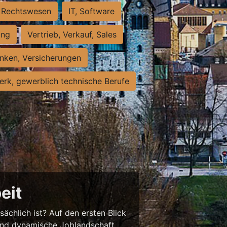
Rechtswesen
IT, Software
ung
Vertrieb, Verkauf, Sales
nken, Versicherungen
rk, gewerblich technische Berufe
eit
sächlich ist? Auf den ersten Blick
chend dynamische Joblandschaft.