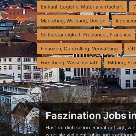
Einkauf, Logistik, Materialwirtschaft
W
Marketing, Werbung, Design
Ingenieu
Selbstständigkeit, Freelancer, Franchise
Finanzen, Controlling, Verwaltung
Öff
Forschung, Wissenschaft
Bildung, Erz
Faszination Jobs i
Hast du dich schon einmal gefragt, wie 
wirkt sie vielleicht ruhig und traditio