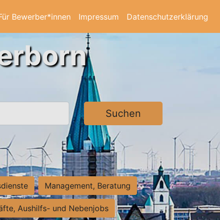
Für Bewerber*innen
Impressum
Datenschutzerklärung
derborn
Suchen
sdienste
Management, Beratung
räfte, Aushilfs- und Nebenjobs