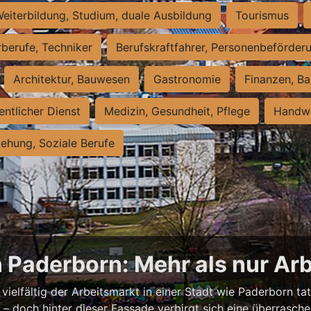
eiterbildung, Studium, duale Ausbildung
Tourismus
rberufe, Techniker
Berufskraftfahrer, Personenbeförder
Architektur, Bauwesen
Gastronomie
Finanzen, Ba
entlicher Dienst
Medizin, Gesundheit, Pflege
Handwe
iehung, Soziale Berufe
n Paderborn: Mehr als nur Arb
vielfältig der Arbeitsmarkt in einer Stadt wie Paderborn tat
nell – doch hinter dieser Fassade verbirgt sich eine überras