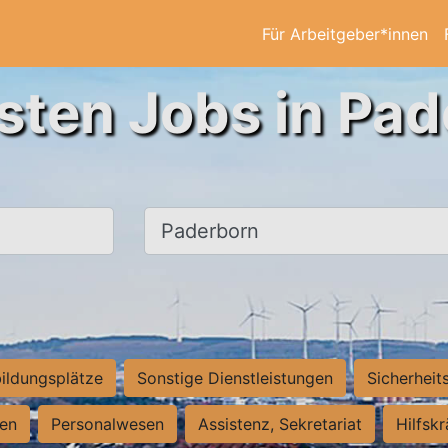
Für Arbeitgeber*innen
sten Jobs in Pa
Ort, Stadt
ildungsplätze
Sonstige Dienstleistungen
Sicherheit
ten
Personalwesen
Assistenz, Sekretariat
Hilfsk