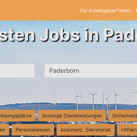
Für Arbeitgeber*innen
sten Jobs in Pa
Ort, Stadt
ildungsplätze
Sonstige Dienstleistungen
Sicherheit
ten
Personalwesen
Assistenz, Sekretariat
Hilfsk