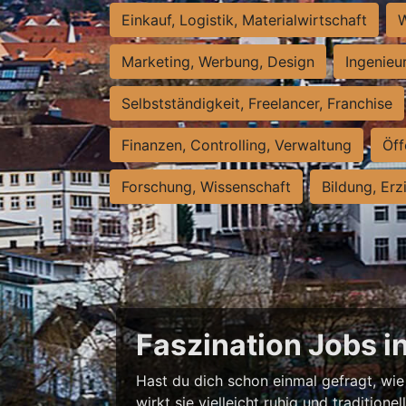
Einkauf, Logistik, Materialwirtschaft
W
Marketing, Werbung, Design
Ingenieu
Selbstständigkeit, Freelancer, Franchise
Finanzen, Controlling, Verwaltung
Öff
Forschung, Wissenschaft
Bildung, Erz
Faszination Jobs i
Hast du dich schon einmal gefragt, wie 
wirkt sie vielleicht ruhig und traditio