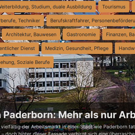
eiterbildung, Studium, duale Ausbildung
Tourismus
rberufe, Techniker
Berufskraftfahrer, Personenbeförder
Architektur, Bauwesen
Gastronomie
Finanzen, Ba
entlicher Dienst
Medizin, Gesundheit, Pflege
Handwe
iehung, Soziale Berufe
n Paderborn: Mehr als nur Arb
vielfältig der Arbeitsmarkt in einer Stadt wie Paderborn tat
nell – doch hinter dieser Fassade verbirgt sich eine überras