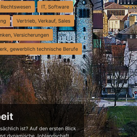
Rechtswesen
IT, Software
ung
Vertrieb, Verkauf, Sales
nken, Versicherungen
rk, gewerblich technische Berufe
eit
sächlich ist? Auf den ersten Blick
chend dynamische Joblandschaft.