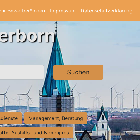
Für Bewerber*innen
Impressum
Datenschutzerklärung
derborn
Suchen
sdienste
Management, Beratung
räfte, Aushilfs- und Nebenjobs