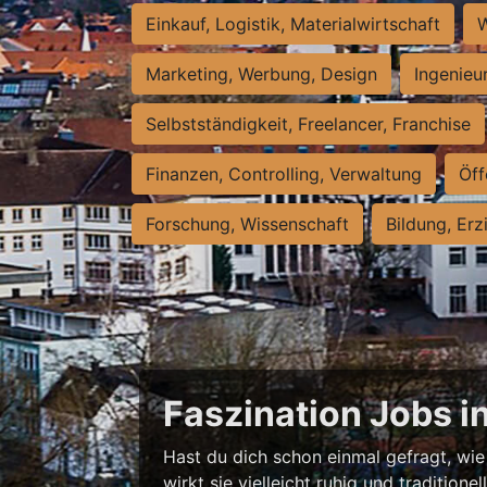
Einkauf, Logistik, Materialwirtschaft
W
Marketing, Werbung, Design
Ingenieu
Selbstständigkeit, Freelancer, Franchise
Finanzen, Controlling, Verwaltung
Öff
Forschung, Wissenschaft
Bildung, Erz
Faszination Jobs i
Hast du dich schon einmal gefragt, wie 
wirkt sie vielleicht ruhig und traditio