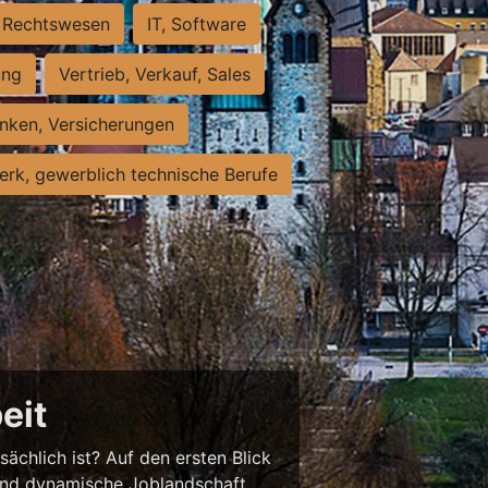
Rechtswesen
IT, Software
ung
Vertrieb, Verkauf, Sales
nken, Versicherungen
rk, gewerblich technische Berufe
eit
sächlich ist? Auf den ersten Blick
chend dynamische Joblandschaft.