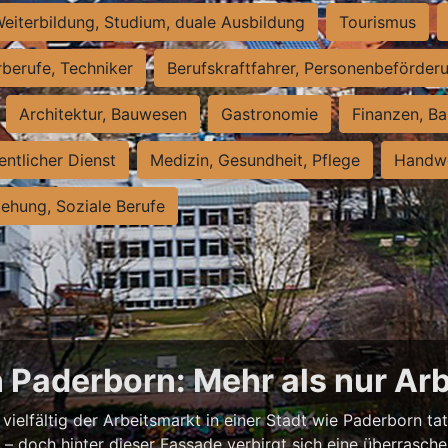
eiterbildung, Studium, duale Ausbildung
Tourismus
rberufe, Techniker
Berufskraftfahrer, Personenbeförder
Architektur, Bauwesen
Gastronomie
Finanzen, Ba
entlicher Dienst
Medizin, Gesundheit, Pflege
Handwe
iehung, Soziale Berufe
n Paderborn: Mehr als nur Arb
vielfältig der Arbeitsmarkt in einer Stadt wie Paderborn tat
nell – doch hinter dieser Fassade verbirgt sich eine überras