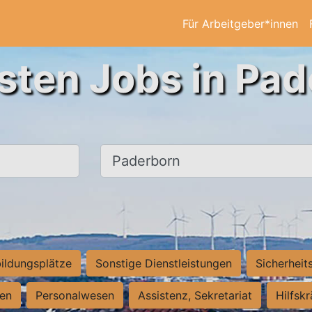
Für Arbeitgeber*innen
sten Jobs in Pa
Ort, Stadt
ildungsplätze
Sonstige Dienstleistungen
Sicherheit
ten
Personalwesen
Assistenz, Sekretariat
Hilfsk