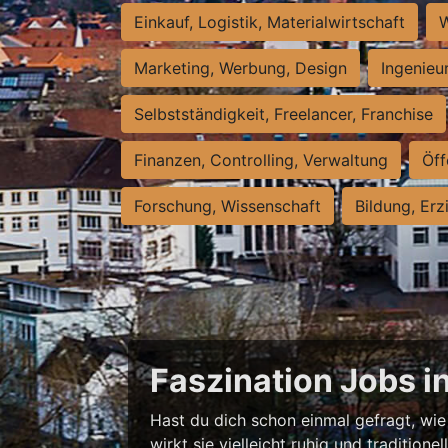
Einkauf, Logistik, Materialwirtschaft
W
Marketing, Werbung, Design
Ingenieu
Selbstständigkeit, Freelancer, Franchise
Finanzen, Controlling, Verwaltung
Öff
Forschung, Wissenschaft
Bildung, Erz
Faszination Jobs i
Hast du dich schon einmal gefragt, wie 
wirkt sie vielleicht ruhig und traditio