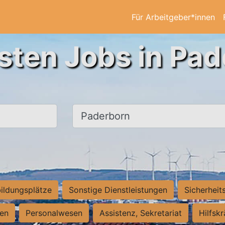
Für Arbeitgeber*innen
sten Jobs in Pa
Ort, Stadt
ildungsplätze
Sonstige Dienstleistungen
Sicherheit
ten
Personalwesen
Assistenz, Sekretariat
Hilfsk