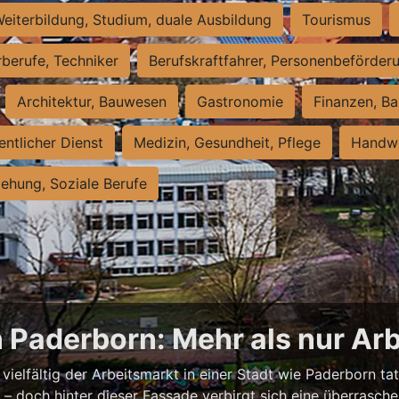
eiterbildung, Studium, duale Ausbildung
Tourismus
rberufe, Techniker
Berufskraftfahrer, Personenbeförder
Architektur, Bauwesen
Gastronomie
Finanzen, Ba
entlicher Dienst
Medizin, Gesundheit, Pflege
Handwe
iehung, Soziale Berufe
n Paderborn: Mehr als nur Arb
vielfältig der Arbeitsmarkt in einer Stadt wie Paderborn tat
nell – doch hinter dieser Fassade verbirgt sich eine überras