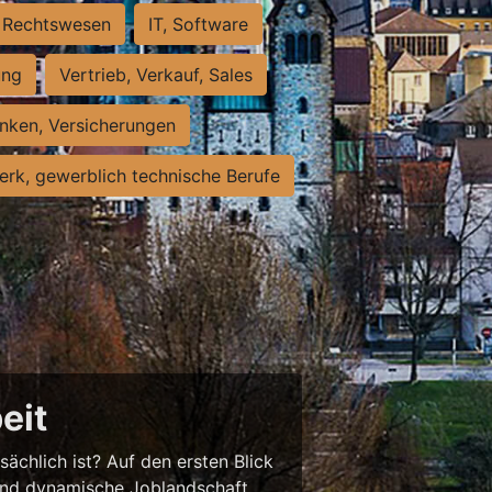
Rechtswesen
IT, Software
ung
Vertrieb, Verkauf, Sales
nken, Versicherungen
rk, gewerblich technische Berufe
eit
sächlich ist? Auf den ersten Blick
chend dynamische Joblandschaft.