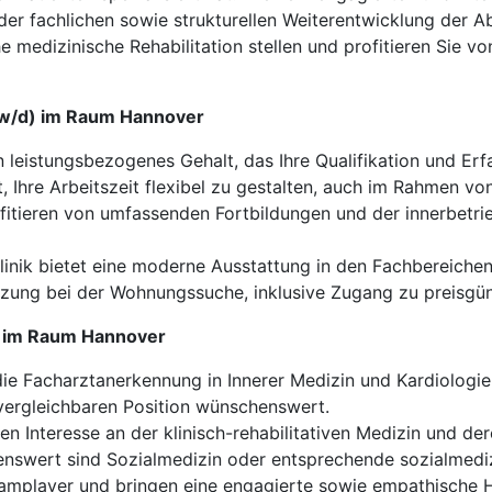
der fachlichen sowie strukturellen Weiterentwicklung der A
e medizinische Rehabilitation stellen und profitieren Sie v
m/w/d) im Raum Hannover
in leistungsbezogenes Gehalt, das Ihre Qualifikation und Erf
, Ihre Arbeitszeit flexibel zu gestalten, auch im Rahmen von
ofitieren von umfassenden Fortbildungen und der innerbetrie
Klinik bietet eine moderne Ausstattung in den Fachbereiche
tzung bei der Wohnungssuche, inklusive Zugang zu preisgü
d) im Raum Hannover
die Facharztanerkennung in Innerer Medizin und Kardiologie
 vergleichbaren Position wünschenswert.
gen Interesse an der klinisch-rehabilitativen Medizin und d
nswert sind Sozialmedizin oder entsprechende sozialmediz
Teamplayer und bringen eine engagierte sowie empathische H