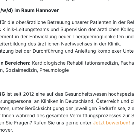
(m/w/d) im Raum Hannover
ür die oberärztliche Betreuung unserer Patienten in der Reh
 Klinik-Leitungsteams und Supervision der ärztlichen Kolle
ement in der Entwicklung neuer Therapiemöglichkeiten und
iterbildung des ärztlichen Nachwuchses in der Klinik.
ützung bei der Durchführung und Anleitung komplexer Unte
en Bereichen:
Kardiologische Rehabilitationsmedizin, Fachar
tion, Sozialmedizin, Pneumologie
NG
ist seit 2012 eine auf das Gesundheitswesen hochspezial
hrungspersonal an Kliniken in Deutschland, Österreich und d
en, unter Berücksichtigung der jeweiligen Bedürfnisse, zi
 Ihnen während des gesamten Vermittlungsprozesses zur Sei
n Sie Fragen? Rufen Sie uns gerne unter
Jetzt bewerben!
a
nover.