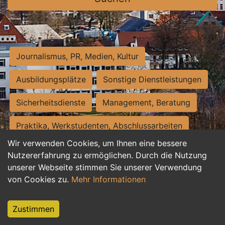
Journalismus, PR, Medien, Kultur
Ausbildungsplätze
Sonstige Dienstleistungen
Sicherheitsdienste
Management, Beratung
Praktika, Werkstudenten, Abschlussarbeiten
Wir verwenden Cookies, um Ihnen eine bessere
Personalwesen
Assistenz, Sekretariat
Nutzererfahrung zu ermöglichen. Durch die Nutzung
unserer Webseite stimmen Sie unserer Verwendung
Hilfskräfte, Aushilfs- und Nebenjobs
von Cookies zu.
Mehr Informationen
Einkauf, Logistik, Materialwirtschaft
Zustimmen
Weiterbildung, Studium, duale Ausbildung