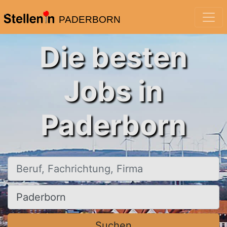
PADERBORN
Die besten
Jobs in
Paderborn
Beruf, Fachrichtung, Firma
Ort, Stadt
Suchen