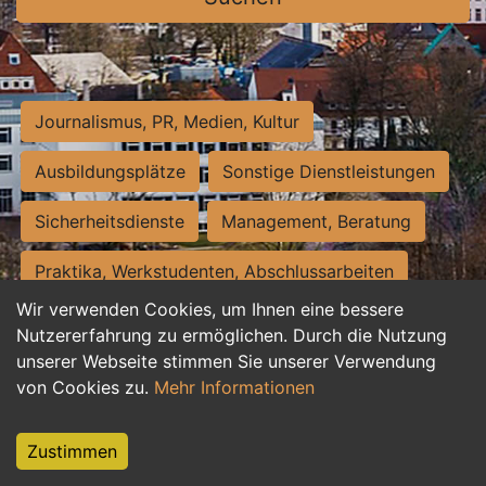
Journalismus, PR, Medien, Kultur
Ausbildungsplätze
Sonstige Dienstleistungen
Sicherheitsdienste
Management, Beratung
Praktika, Werkstudenten, Abschlussarbeiten
Wir verwenden Cookies, um Ihnen eine bessere
Personalwesen
Assistenz, Sekretariat
Nutzererfahrung zu ermöglichen. Durch die Nutzung
unserer Webseite stimmen Sie unserer Verwendung
Hilfskräfte, Aushilfs- und Nebenjobs
von Cookies zu.
Mehr Informationen
Einkauf, Logistik, Materialwirtschaft
Zustimmen
Weiterbildung, Studium, duale Ausbildung