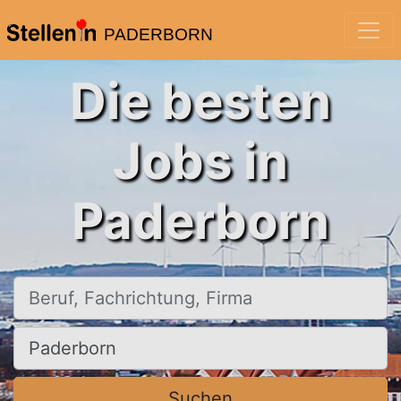
PADERBORN
Die besten
Jobs in
Paderborn
Beruf, Fachrichtung, Firma
Ort, Stadt
Suchen