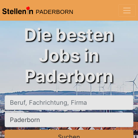
PADERBORN
Die besten
Jobs in
Paderborn
Beruf, Fachrichtung, Firma
Ort, Stadt
Suchen