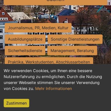
Journalismus, PR, Medien, Kultur
Ausbildungsplätze
Sonstige Dienstleistungen
Sicherheitsdienste
Management, Beratung
Praktika, Werkstudenten, Abschlussarbeiten
Wir verwenden Cookies, um Ihnen eine bessere
Personalwesen
Assistenz, Sekretariat
Nutzererfahrung zu ermöglichen. Durch die Nutzung
unserer Webseite stimmen Sie unserer Verwendung
Hilfskräfte, Aushilfs- und Nebenjobs
von Cookies zu.
Mehr Informationen
Einkauf, Logistik, Materialwirtschaft
Zustimmen
Weiterbildung, Studium, duale Ausbildung