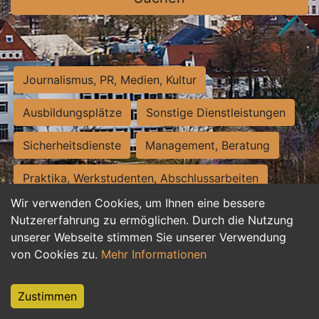
Journalismus, PR, Medien, Kultur
Ausbildungsplätze
Sonstige Dienstleistungen
Sicherheitsdienste
Management, Beratung
Praktika, Werkstudenten, Abschlussarbeiten
Wir verwenden Cookies, um Ihnen eine bessere
Personalwesen
Assistenz, Sekretariat
Nutzererfahrung zu ermöglichen. Durch die Nutzung
unserer Webseite stimmen Sie unserer Verwendung
Hilfskräfte, Aushilfs- und Nebenjobs
von Cookies zu.
Mehr Informationen
Einkauf, Logistik, Materialwirtschaft
Zustimmen
Weiterbildung, Studium, duale Ausbildung