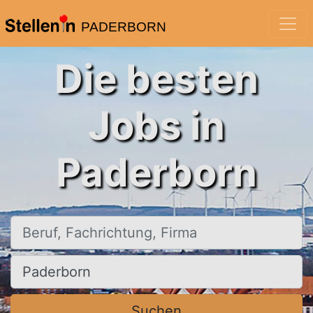
PADERBORN
Die besten
Jobs in
Paderborn
Beruf, Fachrichtung, Firma
Ort, Stadt
Suchen