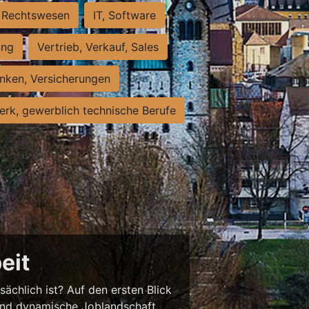
Rechtswesen
IT, Software
ung
Vertrieb, Verkauf, Sales
nken, Versicherungen
rk, gewerblich technische Berufe
eit
sächlich ist? Auf den ersten Blick
chend dynamische Joblandschaft.