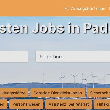
Für Arbeitgeber*innen
sten Jobs in Pa
Ort, Stadt
ildungsplätze
Sonstige Dienstleistungen
Sicherheit
ten
Personalwesen
Assistenz, Sekretariat
Hilfsk