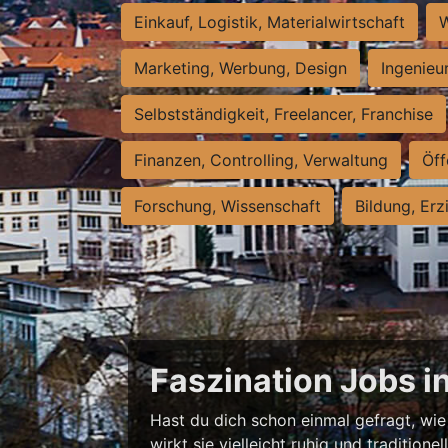
Einkauf, Logistik, Materialwirtschaft
W
Marketing, Werbung, Design
Ingenieu
Selbstständigkeit, Freelancer, Franchise
Finanzen, Controlling, Verwaltung
Öff
Forschung, Wissenschaft
Bildung, Erz
Faszination Jobs i
Hast du dich schon einmal gefragt, wie 
wirkt sie vielleicht ruhig und traditio