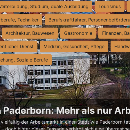
eiterbildung, Studium, duale Ausbildung
Tourismus
rberufe, Techniker
Berufskraftfahrer, Personenbeförder
Architektur, Bauwesen
Gastronomie
Finanzen, Ba
entlicher Dienst
Medizin, Gesundheit, Pflege
Handwe
iehung, Soziale Berufe
n Paderborn: Mehr als nur Arb
vielfältig der Arbeitsmarkt in einer Stadt wie Paderborn tat
nell – doch hinter dieser Fassade verbirgt sich eine überras