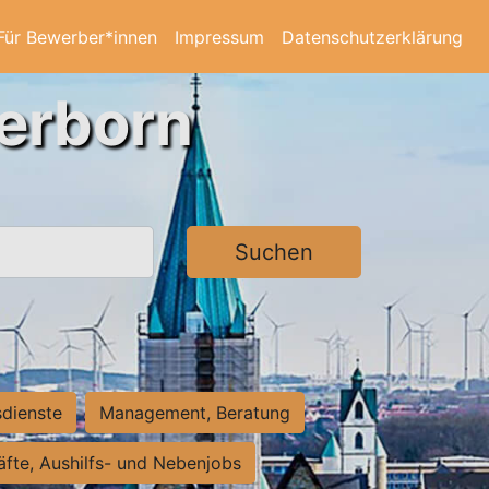
Für Bewerber*innen
Impressum
Datenschutzerklärung
derborn
Suchen
sdienste
Management, Beratung
räfte, Aushilfs- und Nebenjobs