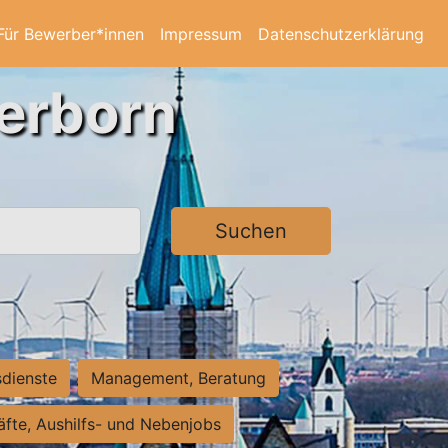
Für Bewerber*innen
Impressum
Datenschutzerklärung
derborn
Suchen
sdienste
Management, Beratung
räfte, Aushilfs- und Nebenjobs