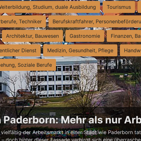
eiterbildung, Studium, duale Ausbildung
Tourismus
rberufe, Techniker
Berufskraftfahrer, Personenbeförder
Architektur, Bauwesen
Gastronomie
Finanzen, Ba
entlicher Dienst
Medizin, Gesundheit, Pflege
Handwe
iehung, Soziale Berufe
n Paderborn: Mehr als nur Arb
vielfältig der Arbeitsmarkt in einer Stadt wie Paderborn tat
nell – doch hinter dieser Fassade verbirgt sich eine überras