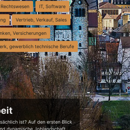
Rechtswesen
IT, Software
ung
Vertrieb, Verkauf, Sales
nken, Versicherungen
rk, gewerblich technische Berufe
eit
sächlich ist? Auf den ersten Blick
chend dynamische Joblandschaft.