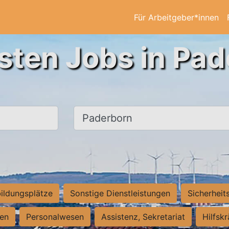
Für Arbeitgeber*innen
sten Jobs in Pa
Ort, Stadt
ildungsplätze
Sonstige Dienstleistungen
Sicherheit
ten
Personalwesen
Assistenz, Sekretariat
Hilfsk