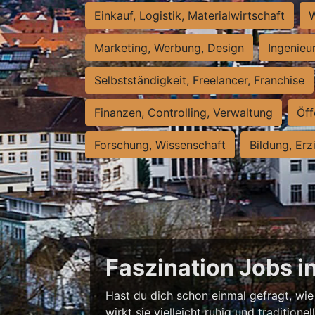
Einkauf, Logistik, Materialwirtschaft
W
Marketing, Werbung, Design
Ingenieu
Selbstständigkeit, Freelancer, Franchise
Finanzen, Controlling, Verwaltung
Öff
Forschung, Wissenschaft
Bildung, Erz
Faszination Jobs i
Hast du dich schon einmal gefragt, wie 
wirkt sie vielleicht ruhig und traditio