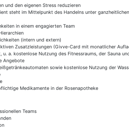
en und den eigenen Stress reduzieren
atient steht im Mittelpunkt des Handelns unter ganzheitliche
hkeiten in einem engagierten Team
Hierarchien
chkeiten (intern und extern)
aktiven Zusatzleistungen (Givve-Card mit monatlicher Aufl
 u. a. kostenlose Nutzung des Fitnessraums, der Sauna und
he Angebote
 Heißgetränkeautomaten sowie kostenlose Nutzung der Was
e
me
pflichtige Medikamente in der Rosenapotheke
essionellen Teams
anden
on