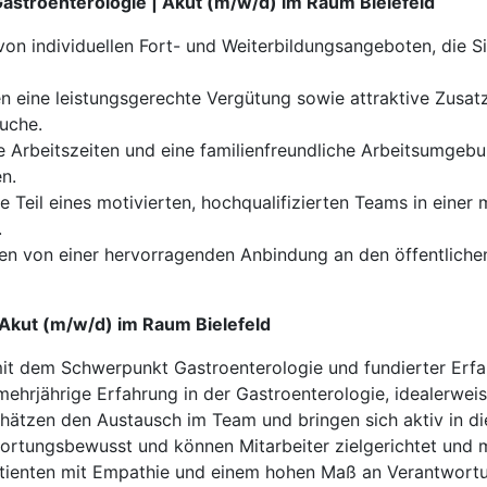
Gastroenterologie | Akut (m/w/d) im Raum Bielefeld
 von individuellen Fort- und Weiterbildungsangeboten, die S
en eine leistungsgerechte Vergütung sowie attraktive Zusat
uche.
le Arbeitszeiten und eine familienfreundliche Arbeitsumge
n.
e Teil eines motivierten, hochqualifizierten Teams in einer
.
eren von einer hervorragenden Anbindung an den öffentliche
| Akut (m/w/d) im Raum Bielefeld
mit dem Schwerpunkt Gastroenterologie und fundierter Erfa
mehrjährige Erfahrung in der Gastroenterologie, idealerweis
chätzen den Austausch im Team und bringen sich aktiv in die
wortungsbewusst und können Mitarbeiter zielgerichtet und 
tienten mit Empathie und einem hohen Maß an Verantwortun