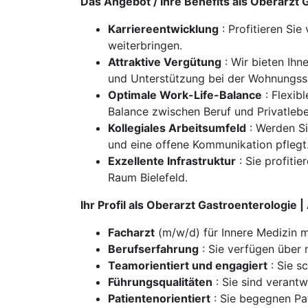
Das Angebot / Ihre Benefits als Oberarzt 
Karriereentwicklung
: Profitieren Sie
weiterbringen.
Attraktive Vergütung
: Wir bieten Ihn
und Unterstützung bei der Wohnungss
Optimale Work-Life-Balance
: Flexib
Balance zwischen Beruf und Privatlebe
Kollegiales Arbeitsumfeld
: Werden Si
und eine offene Kommunikation pflegt
Exzellente Infrastruktur
: Sie profiti
Raum Bielefeld.
Ihr Profil als Oberarzt Gastroenterologie 
Facharzt
(m/w/d) für Innere Medizin 
Berufserfahrung
: Sie verfügen über 
Teamorientiert und engagiert
: Sie s
Führungsqualitäten
: Sie sind verant
Patientenorientiert
: Sie begegnen Pa