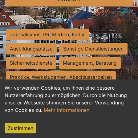
Journalismus, PR, Medien, Kultur
Ausbildungsplätze
Sonstige Dienstleistungen
Sicherheitsdienste
Management, Beratung
Praktika, Werkstudenten, Abschlussarbeiten
Wir verwenden Cookies, um Ihnen eine bessere
Personalwesen
Assistenz, Sekretariat
Nutzererfahrung zu ermöglichen. Durch die Nutzung
unserer Webseite stimmen Sie unserer Verwendung
Hilfskräfte, Aushilfs- und Nebenjobs
von Cookies zu.
Mehr Informationen
Einkauf, Logistik, Materialwirtschaft
Zustimmen
Weiterbildung, Studium, duale Ausbildung