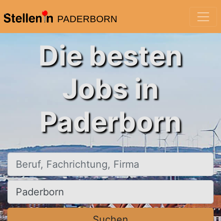
PADERBORN
Die besten
Jobs in
Paderborn
Beruf, Fachrichtung, Firma
Ort, Stadt
Suchen