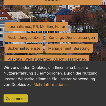
Journalismus, PR, Medien, Kultur
Ausbildungsplätze
Sonstige Dienstleistungen
Sicherheitsdienste
Management, Beratung
Praktika, Werkstudenten, Abschlussarbeiten
Wir verwenden Cookies, um Ihnen eine bessere
Personalwesen
Assistenz, Sekretariat
Nutzererfahrung zu ermöglichen. Durch die Nutzung
unserer Webseite stimmen Sie unserer Verwendung
Hilfskräfte, Aushilfs- und Nebenjobs
von Cookies zu.
Mehr Informationen
Einkauf, Logistik, Materialwirtschaft
Zustimmen
Weiterbildung, Studium, duale Ausbildung