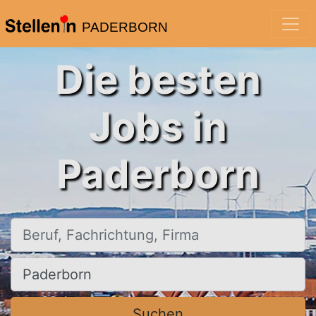
PADERBORN
Die besten
Jobs in
Paderborn
Beruf, Fachrichtung, Firma
Ort, Stadt
Suchen