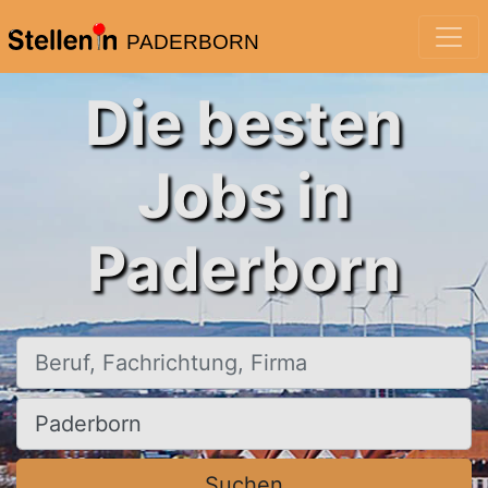
PADERBORN
Die besten
Jobs in
Paderborn
Beruf, Fachrichtung, Firma
Ort, Stadt
Suchen