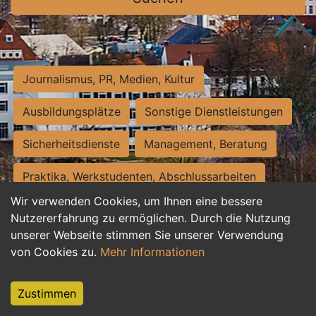
Journalismus, PR, Medien, Kultur
Ausbildungsplätze
Sonstige Dienstleistungen
Sicherheitsdienste
Management, Beratung
Praktika, Werkstudenten, Abschlussarbeiten
Wir verwenden Cookies, um Ihnen eine bessere
Personalwesen
Assistenz, Sekretariat
Nutzererfahrung zu ermöglichen. Durch die Nutzung
unserer Webseite stimmen Sie unserer Verwendung
Hilfskräfte, Aushilfs- und Nebenjobs
von Cookies zu.
Mehr Informationen
Einkauf, Logistik, Materialwirtschaft
Zustimmen
Weiterbildung, Studium, duale Ausbildung