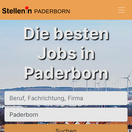
PADERBORN
Die besten
Jobs in
Paderborn
Beruf, Fachrichtung, Firma
Ort, Stadt
Suchen