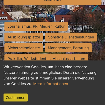
Journalismus, PR, Medien, Kultur
Ausbildungsplätze
Sonstige Dienstleistungen
Sicherheitsdienste
Management, Beratung
Praktika, Werkstudenten, Abschlussarbeiten
Wir verwenden Cookies, um Ihnen eine bessere
Personalwesen
Assistenz, Sekretariat
Nutzererfahrung zu ermöglichen. Durch die Nutzung
unserer Webseite stimmen Sie unserer Verwendung
Hilfskräfte, Aushilfs- und Nebenjobs
von Cookies zu.
Mehr Informationen
Einkauf, Logistik, Materialwirtschaft
Zustimmen
Weiterbildung, Studium, duale Ausbildung