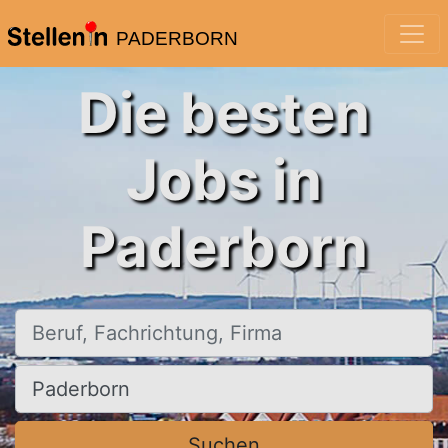
PADERBORN
Die besten
Jobs in
Paderborn
Beruf, Fachrichtung, Firma
Ort, Stadt
Suchen