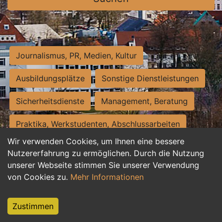
Journalismus, PR, Medien, Kultur
Ausbildungsplätze
Sonstige Dienstleistungen
Sicherheitsdienste
Management, Beratung
Praktika, Werkstudenten, Abschlussarbeiten
Wir verwenden Cookies, um Ihnen eine bessere
Personalwesen
Assistenz, Sekretariat
Nutzererfahrung zu ermöglichen. Durch die Nutzung
unserer Webseite stimmen Sie unserer Verwendung
Hilfskräfte, Aushilfs- und Nebenjobs
von Cookies zu.
Mehr Informationen
Einkauf, Logistik, Materialwirtschaft
Zustimmen
Weiterbildung, Studium, duale Ausbildung