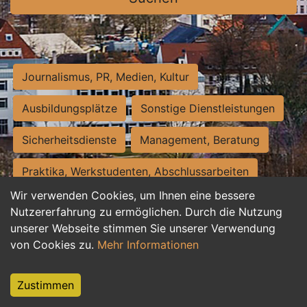
Journalismus, PR, Medien, Kultur
Ausbildungsplätze
Sonstige Dienstleistungen
Sicherheitsdienste
Management, Beratung
Praktika, Werkstudenten, Abschlussarbeiten
Wir verwenden Cookies, um Ihnen eine bessere
Personalwesen
Assistenz, Sekretariat
Nutzererfahrung zu ermöglichen. Durch die Nutzung
unserer Webseite stimmen Sie unserer Verwendung
Hilfskräfte, Aushilfs- und Nebenjobs
von Cookies zu.
Mehr Informationen
Einkauf, Logistik, Materialwirtschaft
Zustimmen
Weiterbildung, Studium, duale Ausbildung