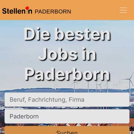
PADERBORN
Die besten
Jobs in
Paderborn
Beruf, Fachrichtung, Firma
Ort, Stadt
Suchen