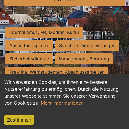
Journalismus, PR, Medien, Kultur
Ausbildungsplätze
Sonstige Dienstleistungen
Sicherheitsdienste
Management, Beratung
Praktika, Werkstudenten, Abschlussarbeiten
Wir verwenden Cookies, um Ihnen eine bessere
Personalwesen
Assistenz, Sekretariat
Nutzererfahrung zu ermöglichen. Durch die Nutzung
unserer Webseite stimmen Sie unserer Verwendung
Hilfskräfte, Aushilfs- und Nebenjobs
von Cookies zu.
Mehr Informationen
Einkauf, Logistik, Materialwirtschaft
Zustimmen
Weiterbildung, Studium, duale Ausbildung