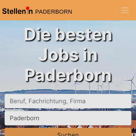
PADERBORN
Die besten
Jobs in
Paderborn
Beruf, Fachrichtung, Firma
Ort, Stadt
Suchen