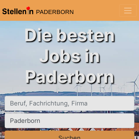
PADERBORN
Die besten
Jobs in
Paderborn
Beruf, Fachrichtung, Firma
Ort, Stadt
Suchen