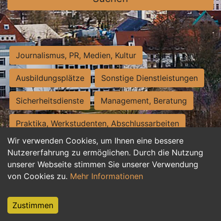
Journalismus, PR, Medien, Kultur
Ausbildungsplätze
Sonstige Dienstleistungen
Sicherheitsdienste
Management, Beratung
Praktika, Werkstudenten, Abschlussarbeiten
Wir verwenden Cookies, um Ihnen eine bessere
Personalwesen
Assistenz, Sekretariat
Nutzererfahrung zu ermöglichen. Durch die Nutzung
unserer Webseite stimmen Sie unserer Verwendung
Hilfskräfte, Aushilfs- und Nebenjobs
von Cookies zu.
Mehr Informationen
Einkauf, Logistik, Materialwirtschaft
Zustimmen
Weiterbildung, Studium, duale Ausbildung