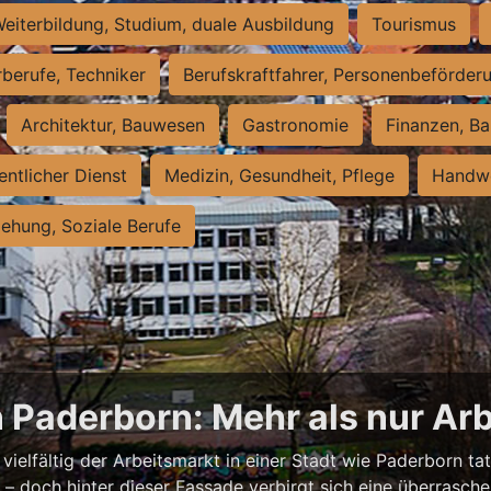
eiterbildung, Studium, duale Ausbildung
Tourismus
rberufe, Techniker
Berufskraftfahrer, Personenbeförder
Architektur, Bauwesen
Gastronomie
Finanzen, Ba
entlicher Dienst
Medizin, Gesundheit, Pflege
Handwe
iehung, Soziale Berufe
n Paderborn: Mehr als nur Arb
vielfältig der Arbeitsmarkt in einer Stadt wie Paderborn tat
nell – doch hinter dieser Fassade verbirgt sich eine überras