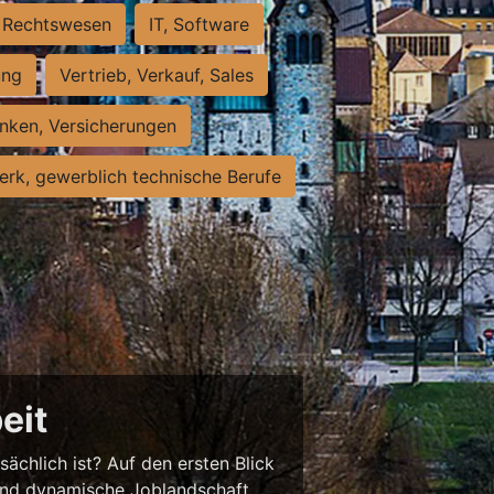
Rechtswesen
IT, Software
ung
Vertrieb, Verkauf, Sales
nken, Versicherungen
rk, gewerblich technische Berufe
eit
sächlich ist? Auf den ersten Blick
chend dynamische Joblandschaft.