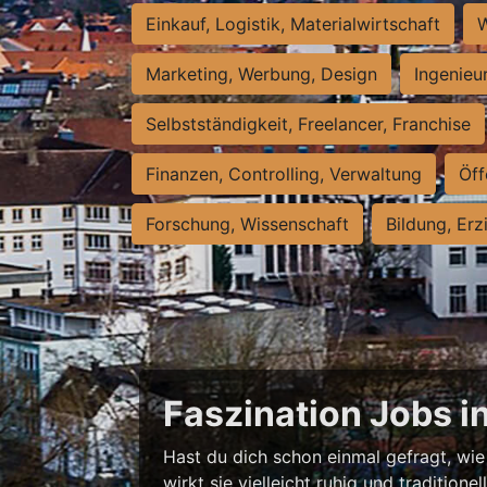
Einkauf, Logistik, Materialwirtschaft
W
Marketing, Werbung, Design
Ingenieu
Selbstständigkeit, Freelancer, Franchise
Finanzen, Controlling, Verwaltung
Öff
Forschung, Wissenschaft
Bildung, Erz
Faszination Jobs i
Hast du dich schon einmal gefragt, wie 
wirkt sie vielleicht ruhig und traditio