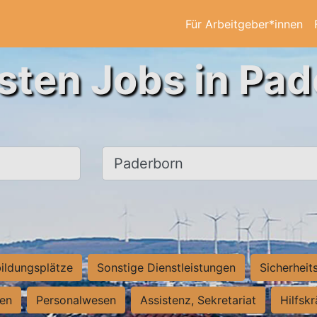
Für Arbeitgeber*innen
sten Jobs in Pa
Ort, Stadt
ildungsplätze
Sonstige Dienstleistungen
Sicherheit
ten
Personalwesen
Assistenz, Sekretariat
Hilfsk