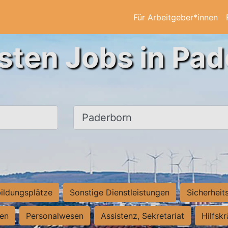
Für Arbeitgeber*innen
sten Jobs in Pa
Ort, Stadt
ildungsplätze
Sonstige Dienstleistungen
Sicherheit
ten
Personalwesen
Assistenz, Sekretariat
Hilfsk