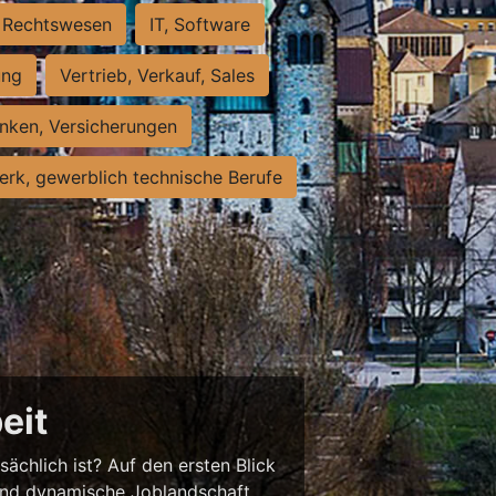
Rechtswesen
IT, Software
ung
Vertrieb, Verkauf, Sales
nken, Versicherungen
rk, gewerblich technische Berufe
eit
sächlich ist? Auf den ersten Blick
chend dynamische Joblandschaft.