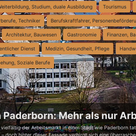
eiterbildung, Studium, duale Ausbildung
Tourismus
rberufe, Techniker
Berufskraftfahrer, Personenbeförder
Architektur, Bauwesen
Gastronomie
Finanzen, Ba
entlicher Dienst
Medizin, Gesundheit, Pflege
Handwe
iehung, Soziale Berufe
n Paderborn: Mehr als nur Arb
vielfältig der Arbeitsmarkt in einer Stadt wie Paderborn tat
nell – doch hinter dieser Fassade verbirgt sich eine überras