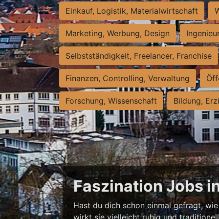
Einkauf, Logistik, Materialwirtschaft
W
Marketing, Werbung, Design
Ingenieu
Selbstständigkeit, Freelancer, Franchise
Finanzen, Controlling, Verwaltung
Öff
Forschung, Wissenschaft
Bildung, Erz
Faszination Jobs i
Hast du dich schon einmal gefragt, wie 
wirkt sie vielleicht ruhig und traditio