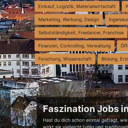
Einkauf, Logistik, Materialwirtschaft
W
Marketing, Werbung, Design
Ingenieu
Selbstständigkeit, Freelancer, Franchise
Finanzen, Controlling, Verwaltung
Öff
Forschung, Wissenschaft
Bildung, Erz
Faszination Jobs i
Hast du dich schon einmal gefragt, wie 
wirkt sie vielleicht ruhig und traditio