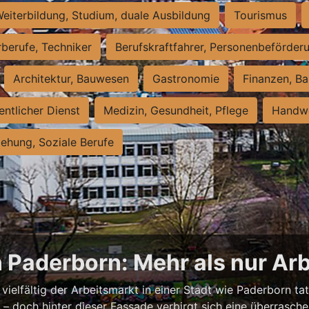
eiterbildung, Studium, duale Ausbildung
Tourismus
rberufe, Techniker
Berufskraftfahrer, Personenbeförder
Architektur, Bauwesen
Gastronomie
Finanzen, Ba
entlicher Dienst
Medizin, Gesundheit, Pflege
Handwe
iehung, Soziale Berufe
n Paderborn: Mehr als nur Arb
vielfältig der Arbeitsmarkt in einer Stadt wie Paderborn tat
nell – doch hinter dieser Fassade verbirgt sich eine überras