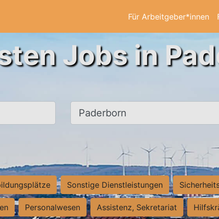
Für Arbeitgeber*innen
sten Jobs in Pa
Ort, Stadt
ildungsplätze
Sonstige Dienstleistungen
Sicherheit
ten
Personalwesen
Assistenz, Sekretariat
Hilfsk