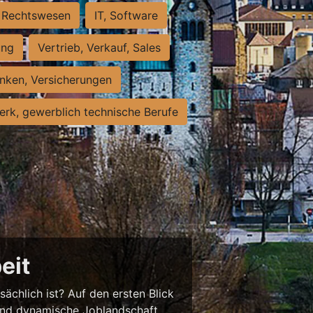
Rechtswesen
IT, Software
ung
Vertrieb, Verkauf, Sales
nken, Versicherungen
rk, gewerblich technische Berufe
eit
sächlich ist? Auf den ersten Blick
chend dynamische Joblandschaft.